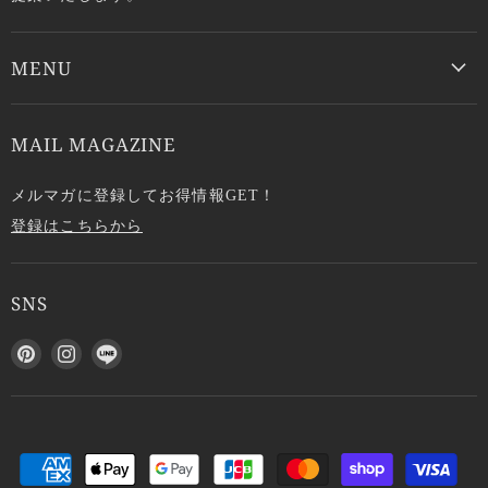
MENU
MAIL MAGAZINE
メルマガに登録してお得情報GET！
登録はこちらから
SNS
P
I
L
i
n
I
n
s
N
t
t
E
e
a
で
r
g
見