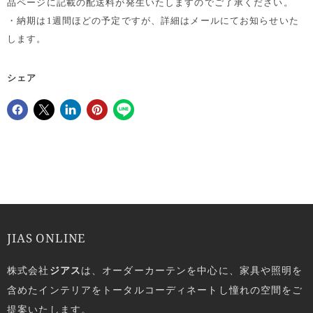
品ページに記載の配送料が発生いたしますのでご了承ください。
・納期は1週間ほどの予定ですが、詳細はメールにてお知らせいた
します。
シェア
Facebookでシェア
Xで共有する
LinkedInで共有
Pinterestにピン留め
JIAS ONLINE
株式会社
ジアス
は、オーダーカーテンを中心に、家具や照明を
含めたインテリアをトータルコーディネートし憧れの空間をご
提案いたします。