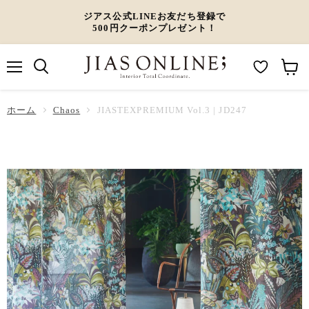
ジアス公式LINEお友だち登録で
500円クーポンプレゼント！
メ
M
カ
ニ
ュ
y
ー
ホーム
ー
Chaos
JIASTEXPREMIUM Vol.3 | JD247
W
ト
i
を
s
見
h
る
l
i
s
t