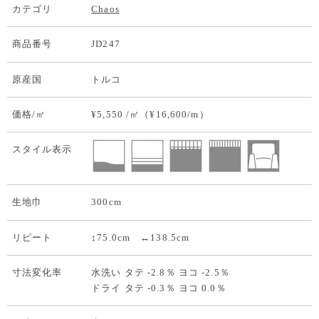
カテゴリ
Chaos
商品番号
JD247
原産国
トルコ
価格/㎡
¥5,550 /㎡（¥16,600/m）
スタイル表示
生地巾
300cm
リピート
↕75.0cm ↔138.5cm
寸法変化率
水洗い タテ -2.8％ ヨコ -2.5％
ドライ タテ -0.3％ ヨコ 0.0％