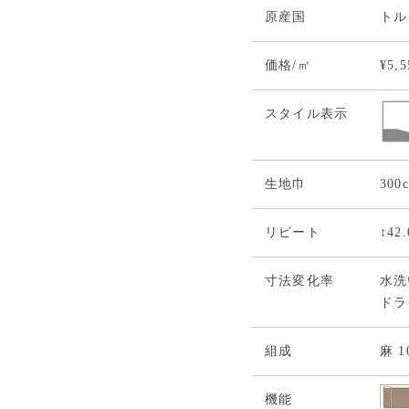
原産国
トル
価格/㎡
¥5,
スタイル表示
生地巾
300
リピート
↕42
寸法変化率
水洗い
ドライ
組成
麻 1
機能