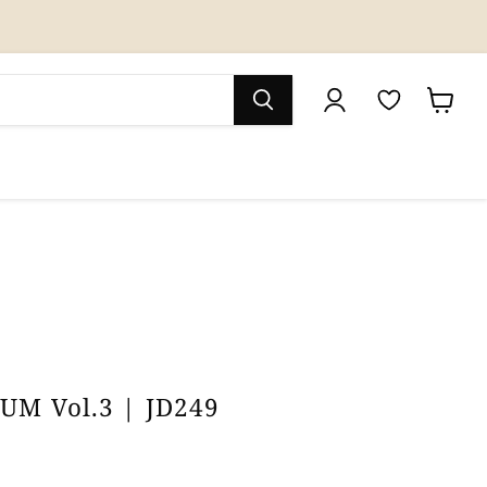
M
カ
y
ー
W
ト
i
を
s
見
h
る
l
i
UM Vol.3 | JD249
s
t