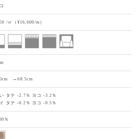
コ
550 /㎡（¥16,600/m）
cm
.0cm ↔68.5cm
 タテ -2.7％ ヨコ -3.2％
 タテ -0.2％ ヨコ -0.5％
00％