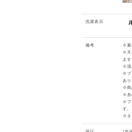
洗濯表示
備考
※素
※天
ます
※湿
※プ
あり
※商
※糸
※フ
す。
※タ
保証
1年