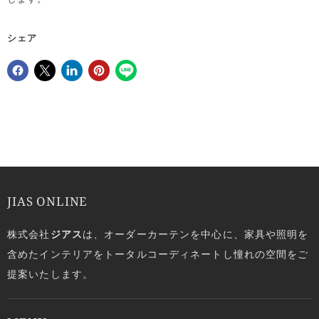
シェア
Facebookでシェア
Xで共有する
LinkedInで共有
Pinterestにピン留め
JIAS ONLINE
株式会社
ジアス
は、オーダーカーテンを中心に、家具や照明を
含めたインテリアをトータルコーディネートし憧れの空間をご
提案いたします。