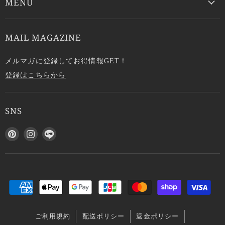
MENU
MAIL MAGAZINE
メルマガに登録してお得情報GET！
登録はこちらから
SNS
P
I
L
i
n
I
n
s
N
t
t
E
e
a
で
r
g
見
e
r
つ
s
a
け
ご利用規約
配送ポリシー
返金ポリシー
t
m
て