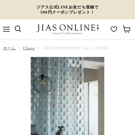
ジアス公式LINEお友だち登録で
500円クーポンプレゼント！
メ
M
カ
ニ
ュ
y
ー
ホーム
ー
Chaos
JIASTEXPREMIUM Vol.3 | JD258
W
ト
i
を
s
見
h
る
l
i
s
t