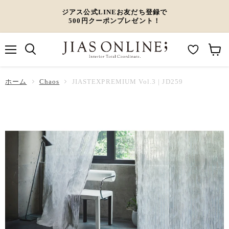
ジアス公式LINEお友だち登録で
500円クーポンプレゼント！
メ
M
カ
ニ
ュ
y
ー
ホーム
ー
Chaos
JIASTEXPREMIUM Vol.3 | JD259
W
ト
i
を
s
見
h
る
l
i
s
t