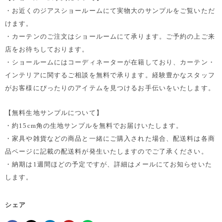
・お近くのジアスショールームにて実物大のサンプルをご覧いただ
けます。
・カーテンのご注文はショールームにて承ります。ご予約の上ご来
店をお待ちしております。
・ショールームにはコーディネーターが在籍しており、カーテン・
インテリアに関するご相談を無料で承ります。経験豊かなスタッフ
がお客様にぴったりのアイテムを見つけるお手伝いをいたします。
【無料生地サンプルについて】
・約15cm角の生地サンプルを無料でお届けいたします。
・家具や雑貨などの商品と一緒にご購入された場合、配送料は各商
品ページに記載の配送料が発生いたしますのでご了承ください。
・納期は1週間ほどの予定ですが、詳細はメールにてお知らせいた
します。
シェア
Facebookでシェア
Xで共有する
LinkedInで共有
Pinterestにピン留め