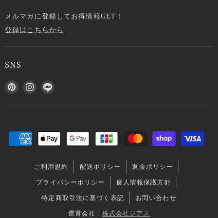
メルマガに登録してお得情報GET！
登録はこちらから
SNS
P
I
L
i
n
I
n
s
N
t
t
E
e
a
で
r
g
見
e
r
つ
s
a
け
ご利用規約
配送ポリシー
返金ポリシー
t
m
て
で
で
く
プライバシーポリシー
個人情報保護方針
見
見
だ
特定商取引法に基づく表記
お問い合わせ
つ
つ
さ
け
け
い
運営会社 :
株式会社ジアス