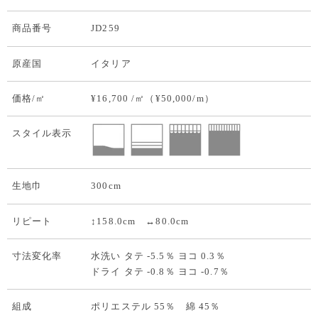
商品番号
JD259
原産国
イタリア
価格/㎡
¥16,700 /㎡（¥50,000/m）
スタイル表示
生地巾
300cm
リピート
↕158.0cm ↔80.0cm
寸法変化率
水洗い タテ -5.5％ ヨコ 0.3％
ドライ タテ -0.8％ ヨコ -0.7％
組成
ポリエステル 55％ 綿 45％