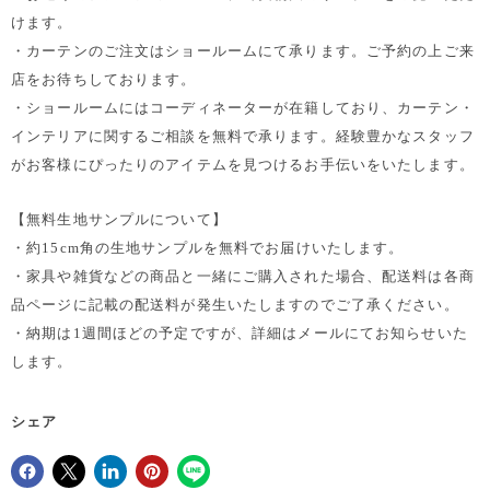
けます。
・カーテンのご注文はショールームにて承ります。ご予約の上ご来
店をお待ちしております。
・ショールームにはコーディネーターが在籍しており、カーテン・
インテリアに関するご相談を無料で承ります。経験豊かなスタッフ
がお客様にぴったりのアイテムを見つけるお手伝いをいたします。
【無料生地サンプルについて】
・約15cm角の生地サンプルを無料でお届けいたします。
・家具や雑貨などの商品と一緒にご購入された場合、配送料は各商
品ページに記載の配送料が発生いたしますのでご了承ください。
・納期は1週間ほどの予定ですが、詳細はメールにてお知らせいた
します。
シェア
Facebookでシェア
Xで共有する
LinkedInで共有
Pinterestにピン留め