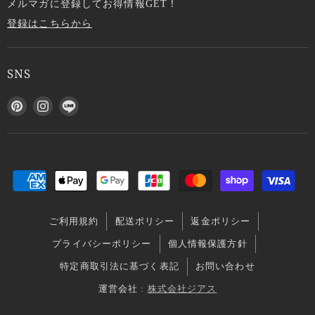
メルマガに登録してお得情報GET！
登録はこちらから
SNS
P
I
L
i
n
I
n
s
N
t
t
E
e
a
で
r
g
見
e
r
つ
s
a
け
ご利用規約
配送ポリシー
返金ポリシー
t
m
て
で
で
く
プライバシーポリシー
個人情報保護方針
見
見
だ
特定商取引法に基づく表記
お問い合わせ
つ
つ
さ
け
け
い
運営会社 :
株式会社ジアス
て
て