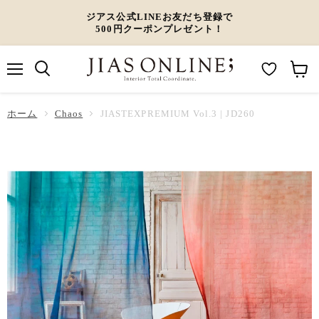
ジアス公式LINEお友だち登録で
500円クーポンプレゼント！
メ
M
カ
ニ
ュ
y
ー
ホーム
ー
Chaos
JIASTEXPREMIUM Vol.3 | JD260
W
ト
i
を
s
見
h
る
l
i
s
t