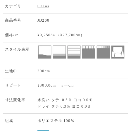
カテゴリ
Chaos
商品番号
JD260
価格/㎡
¥9,250/㎡（¥27,700/m）
スタイル表示
生地巾
300cm
リピート
↕300.0cm ↔ーcm
寸法変化率
水洗い タテ -0.5％ ヨコ 0.0％
ドライ タテ 0.3％ ヨコ 0.0％
組成
ポリエステル 100％