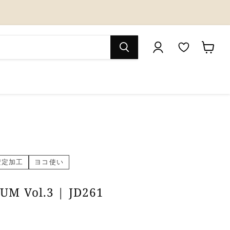
M
カ
y
ー
W
ト
i
を
s
見
h
る
l
安定加工
ヨコ使い
i
UM Vol.3 | JD261
s
t