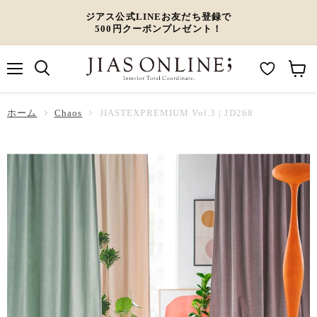
ジアス公式LINEお友だち登録で
500円クーポンプレゼント！
メ
M
カ
ニ
ュ
y
ー
ホーム
ー
Chaos
JIASTEXPREMIUM Vol.3 | JD268
W
ト
i
を
s
見
h
る
l
i
s
t