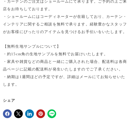
・カーテンのご注文はショールームにて承ります。ご予約の上ご来
店をお待ちしております。
・ショールームにはコーディネーターが在籍しており、カーテン・
インテリアに関するご相談を無料で承ります。経験豊かなスタッフ
がお客様にぴったりのアイテムを見つけるお手伝いをいたします。
【無料生地サンプルについて】
・約15cm角の生地サンプルを無料でお届けいたします。
・家具や雑貨などの商品と一緒にご購入された場合、配送料は各商
品ページに記載の配送料が発生いたしますのでご了承ください。
・納期は1週間ほどの予定ですが、詳細はメールにてお知らせいた
します。
シェア
Facebookでシェア
Xで共有する
LinkedInで共有
Pinterestにピン留め