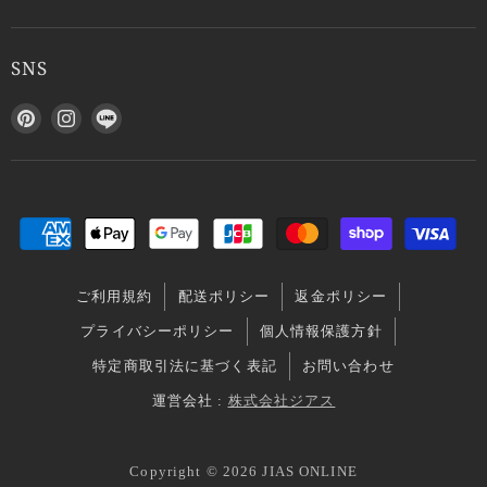
SNS
P
I
L
i
n
I
n
s
N
t
t
E
e
a
で
r
g
見
e
r
つ
s
a
け
ご利用規約
配送ポリシー
返金ポリシー
t
m
て
で
で
く
プライバシーポリシー
個人情報保護方針
見
見
だ
特定商取引法に基づく表記
お問い合わせ
つ
つ
さ
け
け
い
運営会社 :
株式会社ジアス
て
て
く
く
Copyright © 2026 JIAS ONLINE
だ
だ