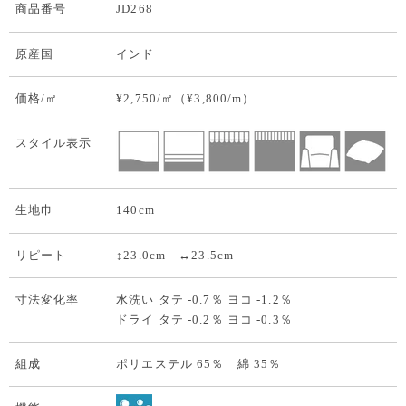
商品番号
JD268
原産国
インド
価格/㎡
¥2,750/㎡（¥3,800/m）
スタイル表示
生地巾
140cm
リピート
↕23.0cm ↔23.5cm
寸法変化率
水洗い タテ -0.7％ ヨコ -1.2％
ドライ タテ -0.2％ ヨコ -0.3％
組成
ポリエステル 65％ 綿 35％