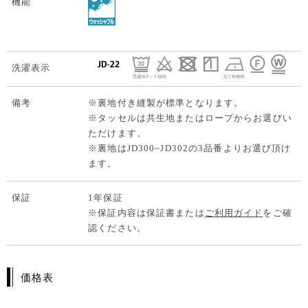
機能
洗濯表示
備考
※裏地付き縫製が標準となります。
※タッセルは共生地またはロープからお選びい
ただけます。
※裏地はJD300~JD302の3品番よりお選び頂け
ます。
保証
1年保証
※保証内容は保証書または
ご利用ガイド
をご確
認ください。
価格表