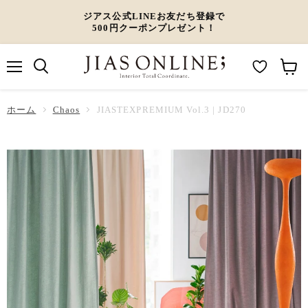
ジアス公式LINEお友だち登録で
500円クーポンプレゼント！
メ
M
カ
ニ
ュ
y
ー
ホーム
ー
Chaos
JIASTEXPREMIUM Vol.3 | JD270
W
ト
i
を
s
見
h
る
l
i
s
t