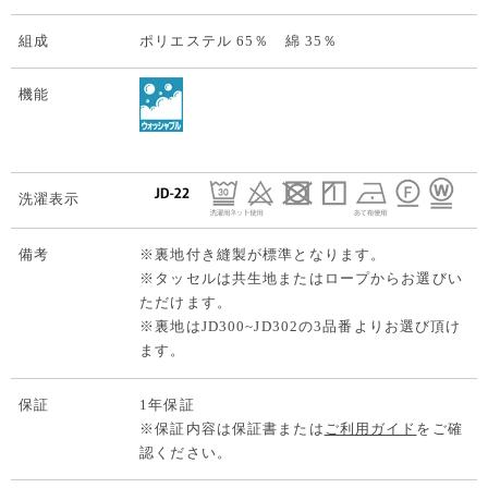
組成
ポリエステル 65％ 綿 35％
機能
洗濯表示
備考
※裏地付き縫製が標準となります。
※タッセルは共生地またはロープからお選びい
ただけます。
※裏地はJD300~JD302の3品番よりお選び頂け
ます。
保証
1年保証
※保証内容は保証書または
ご利用ガイド
をご確
認ください。