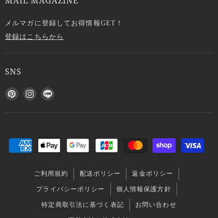
MAIL MAGAZINE
メルマガに登録してお得情報GET！
登録はこちらから
SNS
P
I
L
i
n
I
n
s
N
t
t
E
e
a
で
r
g
見
e
r
つ
s
a
け
ご利用規約
配送ポリシー
返金ポリシー
t
m
て
で
で
く
プライバシーポリシー
個人情報保護方針
見
見
だ
特定商取引法に基づく表記
お問い合わせ
つ
つ
さ