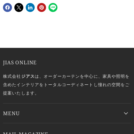
Facebookでシェア
Xで共有する
LinkedInで共有
Pinterestにピン留め
JIAS ONLINE
株式会社
ジアス
は、オーダーカーテンを中心に、家具や照明を
含めたインテリアをトータルコーディネートし憧れの空間をご
提案いたします。
MENU