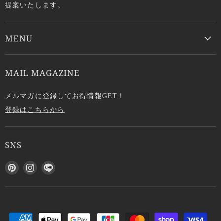
提案いたします。
MENU
MAIL MAGAZINE
メルマガに登録してお得情報GET！
登録はこちらから
SNS
P
I
L
i
n
I
n
s
N
t
t
E
e
a
で
r
g
見