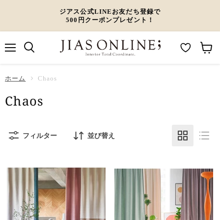
ジアス公式LINEお友だち登録で
500円クーポンプレゼント！
メ
M
カ
ニ
ュ
y
ー
ホーム
ー
Chaos
W
ト
Chaos
i
を
s
見
h
る
フィルター
並び替え
l
i
s
t