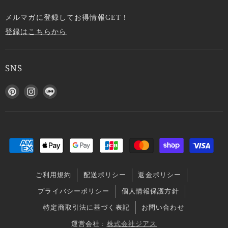
メルマガに登録してお得情報GET！
登録はこちらから
SNS
P
I
L
i
n
I
n
s
N
t
t
E
e
a
で
r
g
見
e
r
つ
s
a
け
ご利用規約
配送ポリシー
返金ポリシー
t
m
て
で
で
く
プライバシーポリシー
個人情報保護方針
見
見
だ
特定商取引法に基づく表記
お問い合わせ
つ
つ
さ
け
け
い
運営会社 :
株式会社ジアス