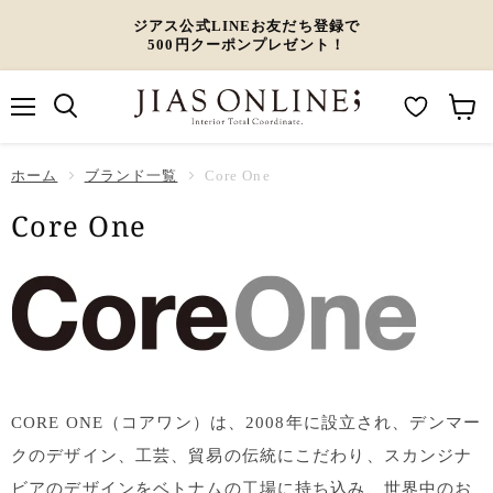
ジアス公式LINEお友だち登録で
500円クーポンプレゼント！
メ
M
カ
ニ
ュ
y
ー
ホーム
ー
ブランド一覧
Core One
W
ト
Core One
i
を
s
見
h
る
l
i
s
t
CORE ONE（コアワン）は、2008年に設立され、デンマー
クのデザイン、工芸、貿易の伝統にこだわり、スカンジナ
ビアのデザインをベトナムの工場に持ち込み、世界中のお