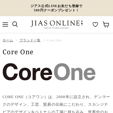
ジアス公式LINEお友だち登録で
500円クーポンプレゼント！
メ
M
カ
ニ
ュ
y
ー
ホーム
ー
ブランド一覧
Core One
W
ト
Core One
i
を
s
見
h
る
l
i
s
t
CORE ONE（コアワン）は、2008年に設立され、デンマー
クのデザイン、工芸、貿易の伝統にこだわり、スカンジナ
ビアのデザインをベトナムの工場に持ち込み、世界中のお