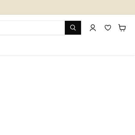
M
カ
y
ー
W
ト
i
を
s
見
h
る
l
i
s
t