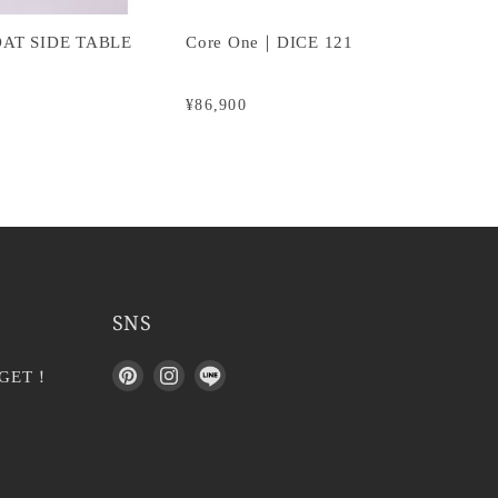
OAT SIDE TABLE
Core One｜DICE 121
¥86,900
SNS
P
I
L
GET！
i
n
I
n
s
N
t
t
E
e
a
で