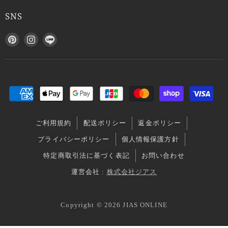
SNS
P
I
L
i
n
I
n
s
N
t
t
E
e
a
で
r
g
見
e
r
つ
s
a
け
ご利用規約
配送ポリシー
返金ポリシー
t
m
て
で
で
く
プライバシーポリシー
個人情報保護方針
見
見
だ
特定商取引法に基づく表記
お問い合わせ
つ
つ
さ
け
け
い
運営会社 :
株式会社ジアス
て
て
く
く
Copyright © 2026 JIAS ONLINE
だ
だ
さ
さ
い
い