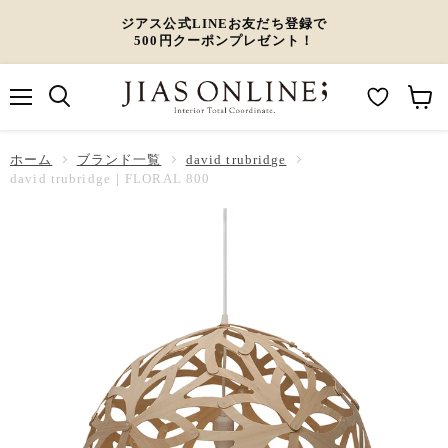
ジアス公式LINEお友だち登録で
500円クーポンプレゼント！
メ
M
カ
ニ
ュ
y
ー
ホーム
ー
ブランド一覧
david trubridge
W
ト
david trubridge｜FLORAL 800
i
を
s
見
h
る
l
i
s
t