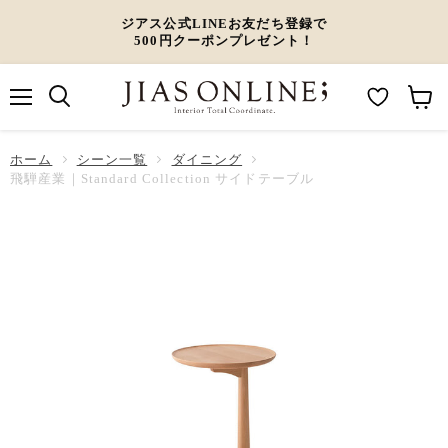
ジアス公式LINEお友だち登録で
500円クーポンプレゼント！
メ
M
カ
ニ
ュ
y
ー
ホーム
ー
シーン一覧
ダイニング
W
ト
飛騨産業｜Standard Collection サイドテーブル
i
を
s
見
h
る
l
i
s
t