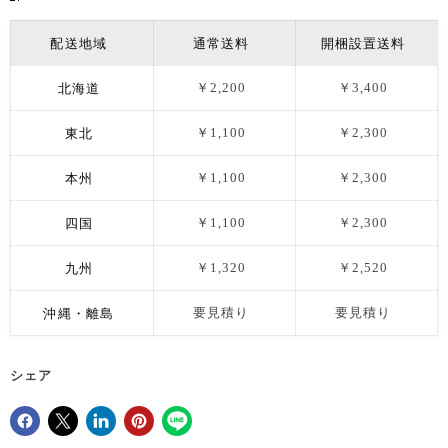
配送地域
通常送料
開梱設置送料
北海道
￥2,200
￥3,400
東北
￥1,100
￥2,300
本州
￥1,100
￥2,300
四国
￥1,100
￥2,300
九州
￥1,320
￥2,520
沖縄・離島
要見積り
要見積り
シェア
Facebookでシェア
Xで共有する
LinkedInで共有
Pinterestにピン留め