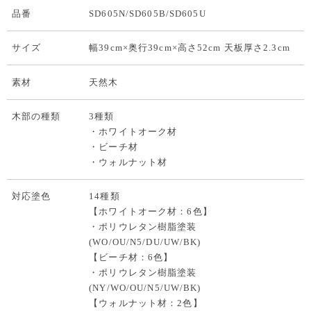
品番
SD605N/SD605B/SD605U
サイズ
幅39cm×奥行39cm×高さ52cm 天板厚さ2.3cm
素材
天然木
木部の種類
3種類
・ホワイトオーク材
・ビーチ材
・ウォルナット材
対応塗色
14種類
【ホワイトオーク材：6色】
・ポリウレタン樹脂塗装
(WO/OU/N5/DU/
UW
/BK)
【ビーチ材：6色】
・ポリウレタン樹脂塗装
(NY/WO/OU/N5/
UW
/BK)
【ウォルナット材：2色】