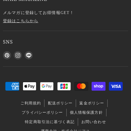
メルマガに登録してお得情報GET！
登録はこちらから
SNS
P
I
L
i
n
I
n
s
N
t
t
E
e
a
で
r
g
見
e
r
つ
s
a
け
ご利用規約
配送ポリシー
返金ポリシー
t
m
て
で
で
く
プライバシーポリシー
個人情報保護方針
見
見
だ
特定商取引法に基づく表記
お問い合わせ
つ
つ
さ