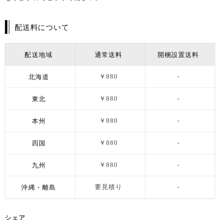
配送料について
配送地域
通常送料
開梱設置送料
北海道
￥880
-
東北
￥880
-
本州
￥880
-
四国
￥880
-
九州
￥880
-
沖縄・離島
要見積り
-
シェア