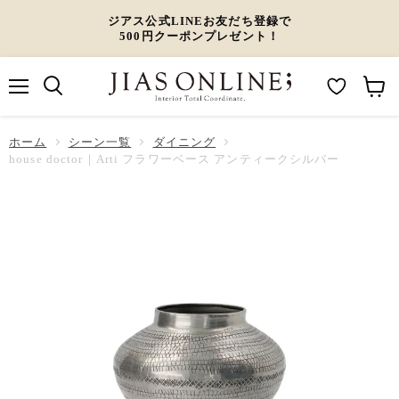
ジアス公式LINEお友だち登録で
500円クーポンプレゼント！
メ
M
カ
ニ
ュ
y
ー
ホーム
ー
シーン一覧
ダイニング
W
ト
house doctor｜Arti フラワーベース アンティークシルバー
i
を
s
見
h
る
l
i
s
t