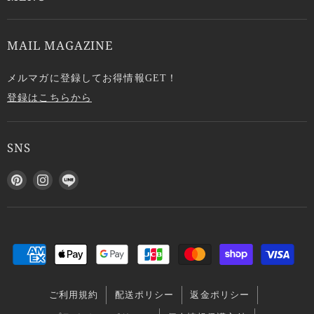
MAIL MAGAZINE
メルマガに登録してお得情報GET！
登録はこちらから
SNS
P
I
L
i
n
I
n
s
N
t
t
E
e
a
で
r
g
見
e
r
つ
s
a
け
ご利用規約
配送ポリシー
返金ポリシー
t
m
て