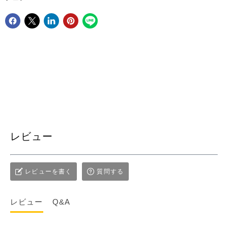
Facebookでシェア
Xで共有する
LinkedInで共有
Pinterestにピン留め
レビュー
レビューを書く
質問する
レビュー
Q&A