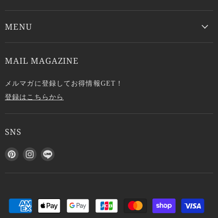
MENU
MAIL MAGAZINE
メルマガに登録してお得情報GET！
登録はこちらから
SNS
P
I
L
i
n
I
n
s
N
t
t
E
e
a
で
r
g
見
e
r
つ