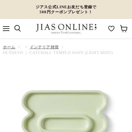
ジアス公式LINEお友だち登録で
500円クーポンプレゼント！
メ
M
カ
ニ
ュ
y
ー
ホーム
ー
インテリア雑貨
W
ト
OCTAEVO ｜ CATCHALL TEMPLO WAVE (LIGHT MINT)
i
を
s
見
h
る
l
i
s
t