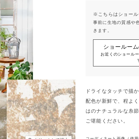
※こちらはショール
事前に生地の質感や
きます。
ショールーム
お近くのショール
ドライなタッチで描
配色が新鮮で、程よ
はのナチュラルな糸
ご堪能ください。
コーディネート画像（使用例