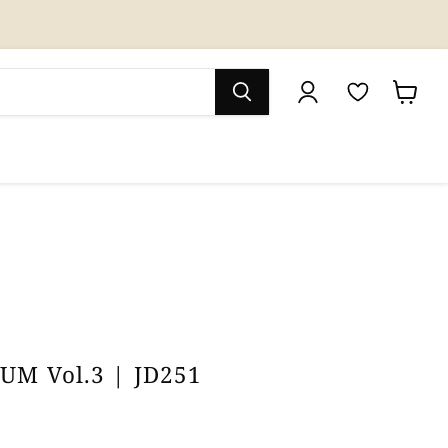
M
カ
y
ー
W
ト
i
を
s
見
h
る
l
i
UM Vol.3 | JD251
s
t