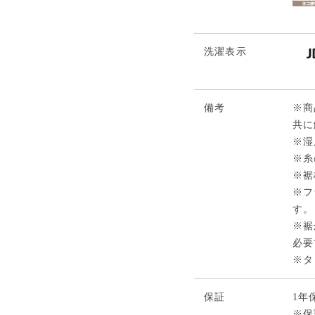
洗濯表示
備考
※商
共に
※湿
※糸
※裾
※フ
す。
※裾
必要
※タ
保証
1年
※保