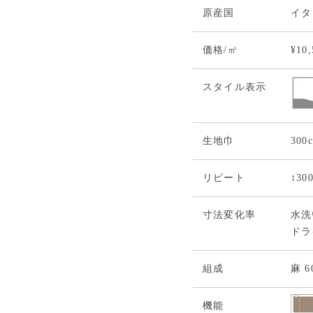
原産国
イタ
価格/㎡
¥10
スタイル表示
生地巾
300
リピート
↕30
寸法変化率
水洗い
ドライ
組成
麻 
機能