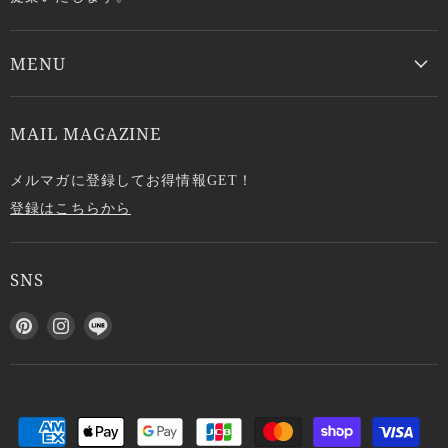
MENU
MAIL MAGAZINE
メルマガに登録してお得情報GET！
登録はこちらから
SNS
P
I
L
i
n
I
n
s
N
t
t
E
e
a
で
r
g
見