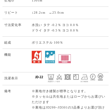
生地巾
150cm
リピート
↕28.2cm ↔25.0cm
寸法変化率
水洗い タテ -0.2％ ヨコ 0.0％
ドライ タテ -0.5％ ヨコ 0.0％
組成
ポリエステル 100％
機能
洗濯表示
備考
※裏地付き縫製が標準となります。
※タッセルは共生地またはロープからお選びい
ただけます
※裏地はJD299~JD301の3品番よりお選び頂け