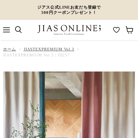
ジアス公式LINEお友だち登録で
500円クーポンプレゼント！
メ
M
カ
ニ
ュ
y
ー
ホーム
ー
JIASTEXPREMIUM Vol.3
W
ト
JIASTEXPREMIUM Vol.3 | JD257
i
を
s
見
h
る
l
i
s
t