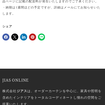
品ページに記載の配送料が発生いたしますのでご了承ください。
・納期は1週間ほどの予定ですが、詳細はメールにてお知らせいた
します。
シェア
Facebookでシェア
Xで共有する
LinkedInで共有
Pinterestにピン留め
JIAS ONLINE
株式会社
ジアス
は、オーダーカーテンを中心に、家具や照明を
含めたインテリアをトータルコーディネートし憧れの空間をご
提案いたします。