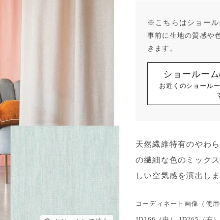
※こちらはショール
事前に生地の質感や
きます。
ショールーム
お近くのショール
天然繊維特有のやわ
の繊細な色のミック
しい空気感を演出し
コーディネート画像（使用例
JD266（中） JD265（右