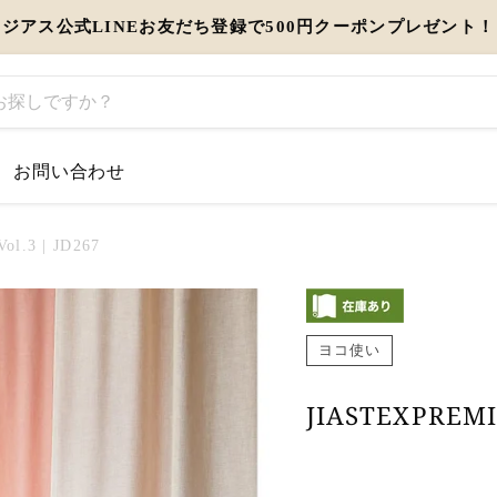
ジアス公式LINEお友だち登録で500円クーポンプレゼント！
お問い合わせ
l.3 | JD267
とう」を伝えるギフト特集
ヨコ使い
view more
JIASTEXPREMI