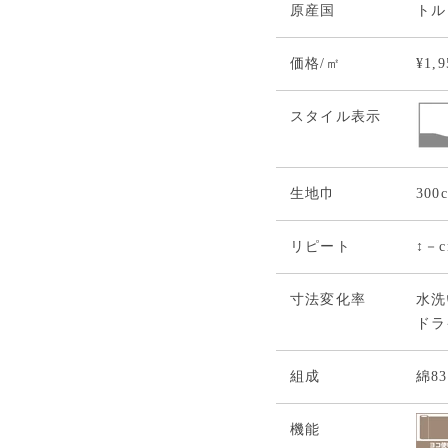
原産国
トル
価格/㎡
¥1,
スタイル表示
生地巾
300
リピート
↕－
寸法変化率
水洗い
ドライ
組成
綿8
機能