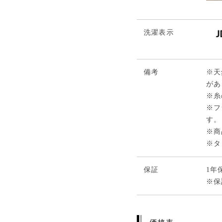
洗濯表示
備考
※天
があ
※糸
※フ
す。
※商
※タ
保証
1年
※保