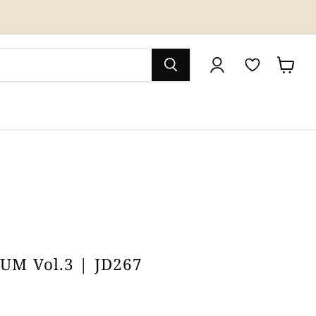
M
カ
y
ー
W
ト
i
を
s
見
h
る
l
i
UM Vol.3 | JD267
s
t