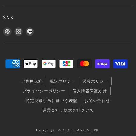
SNS
P
I
L
i
n
I
n
s
N
t
t
E
e
a
で
r
g
見
e
r
つ
s
a
け
ご利用規約
配送ポリシー
返金ポリシー
t
m
て
で
で
く
プライバシーポリシー
個人情報保護方針
見
見
だ
特定商取引法に基づく表記
お問い合わせ
つ
つ
さ
け
け
い
運営会社 :
株式会社ジアス
て
て
く
く
Copyright © 2026 JIAS ONLINE
だ
だ