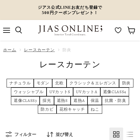
ジアス公式LINEお友だち登録で
500円クーポンプレゼント！
メ
M
カ
ニ
ュ
y
ー
ホーム
ー
レースカーテン
防炎
W
ト
レースカーテン
i
を
s
見
h
る
ナチュラル
モダン
北欧
クラシック＆エレガンス
防炎
l
ウォッシャブル
UVカットS
UVカットA
遮像CLASS4
i
遮像CLASS3
採光
遮熱S
遮熱A
保温
抗菌・防臭
s
防カビ
花粉キャッチ
ねこ
t
フィルター
並び替え