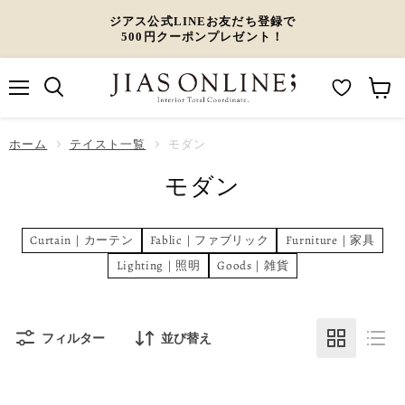
ジアス公式LINEお友だち登録で
500円クーポンプレゼント！
メ
M
カ
ニ
ュ
y
ー
ホーム
ー
テイスト一覧
モダン
W
ト
モダン
i
を
s
見
h
る
Curtain｜カーテン
Fablic｜ファブリック
Furniture｜家具
l
Lighting｜照明
Goods｜雑貨
i
s
t
フィルター
並び替え