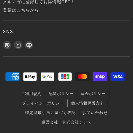
メルマガに登録してお得情報GET！
登録はこちらから
SNS
P
I
L
i
n
I
n
s
N
t
t
E
e
a
で
r
g
見
e
r
つ
s
a
け
ご利用規約
配送ポリシー
返金ポリシー
t
m
て
で
で
く
プライバシーポリシー
個人情報保護方針
見
見
だ
特定商取引法に基づく表記
お問い合わせ
つ
つ
さ
け
け
い
運営会社 :
株式会社ジアス
て
て