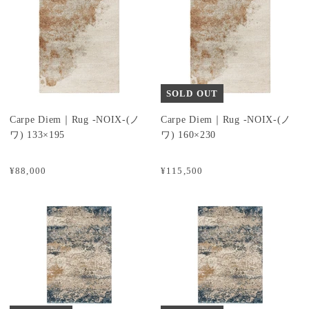
SOLD OUT
Carpe Diem｜Rug -NOIX-(ノ
Carpe Diem｜Rug -NOIX-(ノ
ワ) 133×195
ワ) 160×230
¥88,000
¥115,500