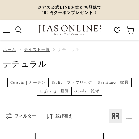
ジアス公式LINEお友だち登録で
500円クーポンプレゼント！
メ
M
カ
ニ
ュ
y
ー
ホーム
ー
テイスト一覧
ナチュラル
W
ト
ナチュラル
i
を
s
見
h
る
Curtain｜カーテン
Fablic｜ファブリック
Furniture｜家具
l
Lighting｜照明
Goods｜雑貨
i
s
t
フィルター
並び替え