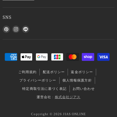
SNS
P
I
L
i
n
I
n
s
N
t
t
E
e
a
で
r
g
見
e
r
つ
s
a
け
ご利用規約
配送ポリシー
返金ポリシー
t
m
て
で
で
く
プライバシーポリシー
個人情報保護方針
見
見
だ
特定商取引法に基づく表記
お問い合わせ
つ
つ
さ
け
け
い
運営会社 :
株式会社ジアス
て
て
く
く
Copyright © 2026 JIAS ONLINE
だ
だ