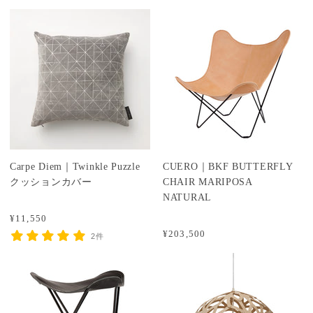
Carpe Diem｜Twinkle Puzzle
CUERO｜BKF BUTTERFLY
クッションカバー
CHAIR MARIPOSA
NATURAL
¥11,550
¥203,500
2件