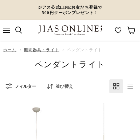
ジアス公式LINEお友だち登録で
500円クーポンプレゼント！
メ
M
カ
ニ
ュ
y
ー
ホーム
ー
照明器具・ライト
ペンダントライト
W
ト
ペンダントライト
i
を
s
見
h
る
フィルター
並び替え
l
i
s
t