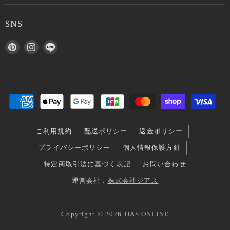
SNS
P
I
L
i
n
I
n
s
N
t
t
E
e
a
で
r
g
見
e
r
つ
s
a
け
ご利用規約
配送ポリシー
返金ポリシー
t
m
て
で
で
く
プライバシーポリシー
個人情報保護方針
見
見
だ
特定商取引法に基づく表記
お問い合わせ
つ
つ
さ
け
け
い
運営会社 :
株式会社ジアス
て
て
く
く
Copyright © 2026 JIAS ONLINE
だ
だ
さ
さ