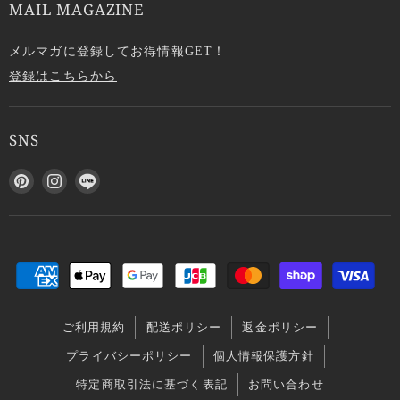
MAIL MAGAZINE
メルマガに登録してお得情報GET！
登録はこちらから
SNS
P
I
L
i
n
I
n
s
N
t
t
E
e
a
で
r
g
見
e
r
つ
s
a
け
ご利用規約
配送ポリシー
返金ポリシー
t
m
て
で
で
く
プライバシーポリシー
個人情報保護方針
見
見
だ
特定商取引法に基づく表記
お問い合わせ
つ
つ
さ