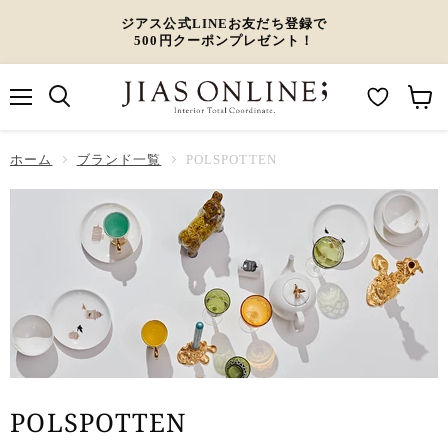
ジアス公式LINEお友だち登録で
500円クーポンプレゼント！
メ
M
カ
ニ
ュ
y
ー
ホーム
ー
ブランド一覧
POLSPOTTEN
W
ト
i
を
s
見
h
る
l
i
s
t
POLSPOTTEN