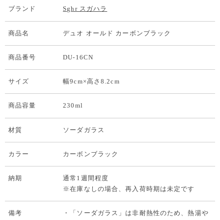
ブランド
Sghr スガハラ
商品名
デュオ オールド カーボンブラック
商品番号
DU-16CN
サイズ
幅9cm×高さ8.2cm
商品容量
230ml
材質
ソーダガラス
カラー
カーボンブラック
納期
通常1週間程度
※在庫なしの場合、再入荷時期は未定です
備考
・「ソーダガラス」は非耐熱性のため、熱湯や