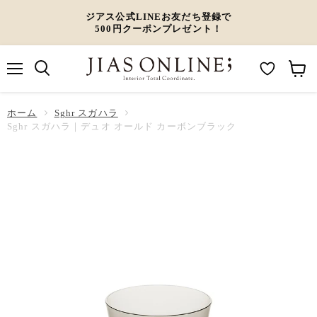
ジアス公式LINEお友だち登録で
500円クーポンプレゼント！
メ
M
カ
ニ
ュ
y
ー
ホーム
ー
Sghr スガハラ
W
ト
Sghr スガハラ｜デュオ オールド カーボンブラック
i
を
s
見
h
る
l
i
s
t