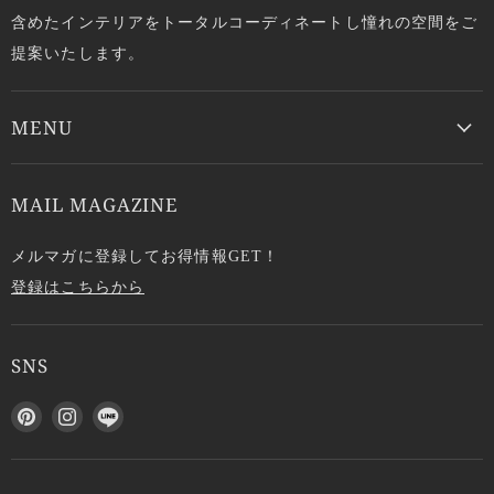
含めたインテリアをトータルコーディネートし憧れの空間をご
提案いたします。
MENU
MAIL MAGAZINE
メルマガに登録してお得情報GET！
登録はこちらから
SNS
P
I
L
i
n
I
n
s
N
t
t
E