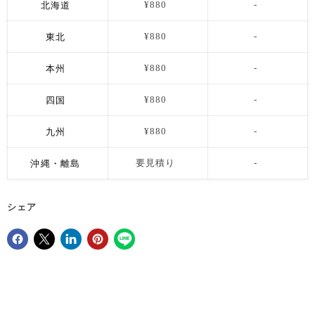
北海道
¥880
-
東北
¥880
-
本州
¥880
-
四国
¥880
-
九州
¥880
-
沖縄・離島
要見積り
-
シェア
Facebookでシェア
Xで共有する
LinkedInで共有
Pinterestにピン留め