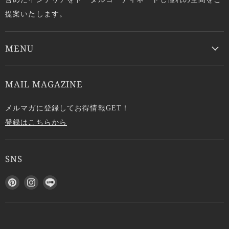
提案いたします。
MENU
MAIL MAGAZINE
メルマガに登録してお得情報GET！
登録はこちらから
SNS
P
I
L
i
n
I
n
s
N
t
t
E
e
a
で