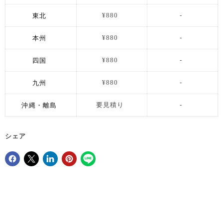
東北
¥880
-
本州
¥880
-
四国
¥880
-
九州
¥880
-
沖縄・離島
要見積り
-
シェア
Facebookでシェア
Xで共有する
LinkedInで共有
Pinterestにピン留め