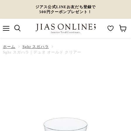
ジアス公式LINEお友だち登録で
500円クーポンプレゼント！
メ
M
カ
ニ
ュ
y
ー
ホーム
ー
Sghr スガハラ
W
ト
Sghr スガハラ｜デュオ オールド クリアー
i
を
s
見
h
る
l
i
s
t