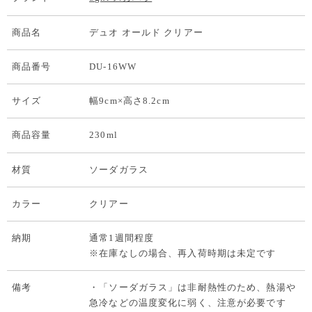
商品名
デュオ オールド クリアー
商品番号
DU-16WW
サイズ
幅9cm×高さ8.2cm
商品容量
230ml
材質
ソーダガラス
カラー
クリアー
納期
通常1週間程度
※在庫なしの場合、再入荷時期は未定です
備考
・「ソーダガラス」は非耐熱性のため、熱湯や
急冷などの温度変化に弱く、注意が必要です