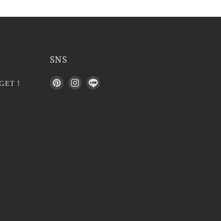
SNS
P
I
L
GET！
i
n
I
n
s
N
t
t
E
e
a
で
r
g
見
e
r
つ
s
a
け
t
m
て
で
で
く
見
見
だ
つ
つ
さ