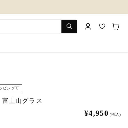
M
カ
y
ー
W
ト
i
を
s
見
h
る
l
ッピング可
i
ラ｜富士山グラス
s
¥4,950
(税込)
t