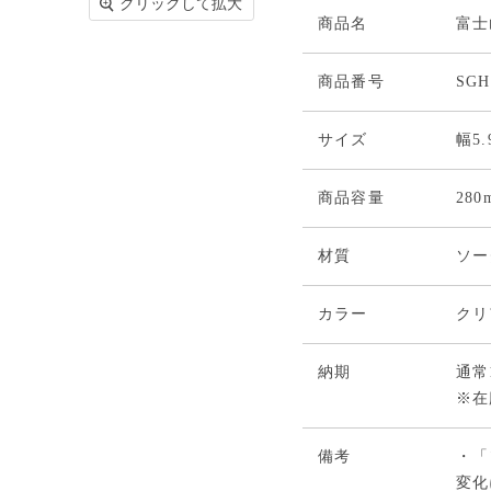
クリックして拡大
商品名
富士
商品番号
SGH
サイズ
幅5.
商品容量
280
材質
ソー
カラー
クリ
納期
通常
※在
備考
・「
変化