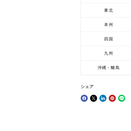
東北
本州
四国
九州
沖縄・離島
シェア
Facebookでシェア
Xで共有する
LinkedInで共有
Pinterestにピン留め