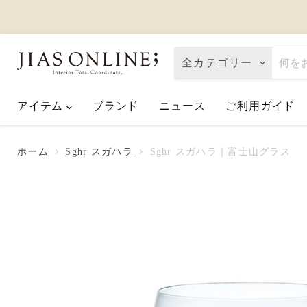
全カテゴリー
アイテム
ブランド
ニュース
ご利用ガイド
Eco de Happiness｜価格改定に関
2026.08.06
ホーム
Sghr スガハラ
Sghr スガハラ｜富士山グラス
夏季休業のお知らせ
2026.07.10
【2026父の日】お父さんへ「ありが
2026.06.01