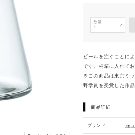
数量
ビールを注ぐことに
です。桐箱に入れて
※この商品は東京ミッドタウ
野学賞を受賞した作
商品詳細
ブランド
Sg