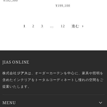
¥192,500
¥199,100
1
2
3
…
12
進む
JIAS ONLINE
株式会社
ジアス
は、オーダーカーテンを中心に、家具や照明を
含めたインテリアをトータルコーディネートし憧れの空間をご
提案いたします。
MENU