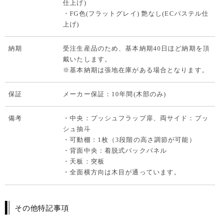
仕上げ)
・FG色(フラットグレイ) 艶なし(ECパステル仕
上げ)
納期
受注生産品のため、基本納期40日ほど納期を頂
戴いたします。
※基本納期は張地在庫がある場合となります。
保証
メーカー保証：10年間(木部のみ)
備考
・中央：プッシュフラップ扉、両サイド：プッ
シュ抽斗
・可動棚：1枚（3段階の高さ調節が可能）
・背面中央：着脱式バックパネル
・天板：突板
・全面横方向は木目が通っています。
その他特記事項