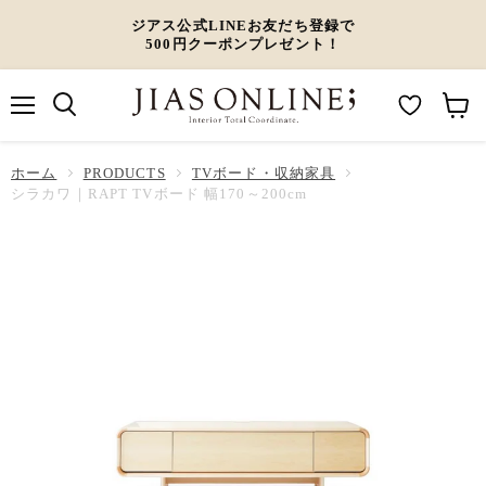
ジアス公式LINEお友だち登録で
500円クーポンプレゼント！
メ
M
カ
ニ
ュ
y
ー
ホーム
ー
PRODUCTS
TVボード・収納家具
W
ト
シラカワ｜RAPT TVボード 幅170～200cm
i
を
s
見
h
る
l
i
s
t