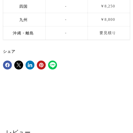
四国
-
￥8,250
九州
-
￥8,800
沖縄・離島
-
要見積り
シェア
Facebookでシェア
Xで共有する
LinkedInで共有
Pinterestにピン留め
レビュー