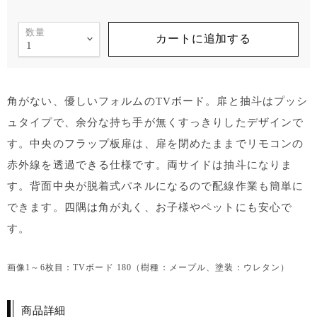
数量
カートに追加する
角がない、優しいフォルムのTVボード。扉と抽斗はプッシ
ュタイプで、余分な持ち手が無くすっきりしたデザインで
す。中央のフラップ板扉は、扉を閉めたままでリモコンの
赤外線を透過できる仕様です。両サイドは抽斗になりま
す。背面中央が脱着式パネルになるので配線作業も簡単に
できます。四隅は角が丸く、お子様やペットにも安心で
す。
画像1～6枚目：TVボード 180（樹種：メープル、塗装：ウレタン）
商品詳細