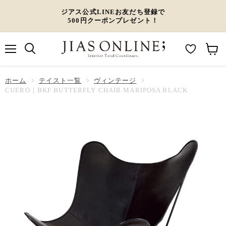
ジアス公式LINEお友だち登録で
500円クーポンプレゼント！
メ
M
カ
ニ
ュ
y
ー
ホーム
ー
テイスト一覧
ヴィンテージ
W
ト
CUERO｜BKF BUTTERFLY CHAIR MARIPOSA BLACK
i
を
s
見
h
る
l
i
s
t