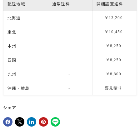
配送地域
通常送料
開梱設置送料
北海道
-
￥13,200
東北
-
￥10,450
本州
-
￥8,250
四国
-
￥8,250
九州
-
￥8,800
沖縄・離島
-
要見積り
シェア
Facebookでシェア
Xで共有する
LinkedInで共有
Pinterestにピン留め