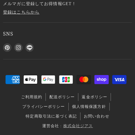
メルマガに登録してお得情報GET！
登録はこちらから
SNS
P
I
L
i
n
I
n
s
N
t
t
E
e
a
で
r
g
見
e
r
つ
s
a
け
ご利用規約
配送ポリシー
返金ポリシー
t
m
て
で
で
く
プライバシーポリシー
個人情報保護方針
見
見
だ
特定商取引法に基づく表記
お問い合わせ
つ
つ
さ
け
け
い
運営会社 :
株式会社ジアス
て
て