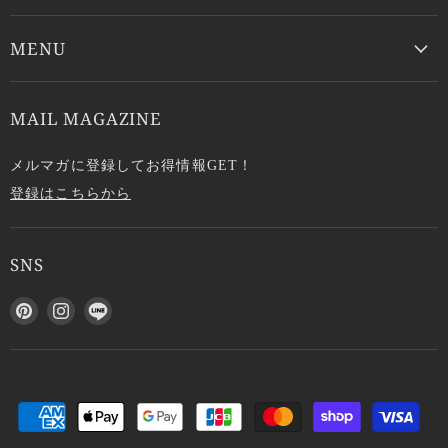
MENU
MAIL MAGAZINE
メルマガに登録してお得情報GET！
登録はこちらから
SNS
P
I
L
i
n
I
n
s
N
t
t
E
e
a
で
r
g
見
e
r
つ