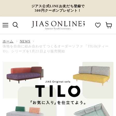
ジアス公式LINEお友だち登録で
500円クーポンプレゼント！
メ
M
カ
ニ
ュ
y
ー
ホーム
ー
NEWS
W
ト
張地を自由に組み合わせてつくるオーダーソファ 「TILO(ティー
ロ)」シリーズを1月21日より販売開始
i
を
s
見
h
る
l
i
s
t