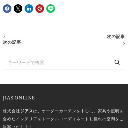
Facebookでシェア
Xで共有する
LinkedInで共有
Pinterestにピン留め
次の記事
次の記事
JIAS ONLINE
株式会社
ジアス
は、オーダーカーテンを中心に、家具や照明を
含めたインテリアをトータルコーディネートし憧れの空間をご
提案いたします。