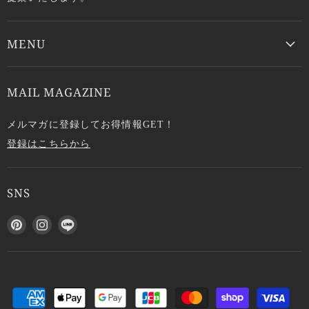
MENU
MAIL MAGAZINE
メルマガに登録してお得情報GET！
登録はこちらから
SNS
P
I
L
i
n
I
n
s
N
t
t
E
e
a
で
r
g
見