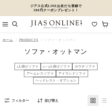
ジアス公式LINEお友だち登録で
500円クーポンプレゼント！
メ
M
カ
ニ
ュ
y
ー
ホーム
ー
PRODUCTS
ソファ・オットマン
W
ト
ソファ・オットマン
i
を
s
見
h
る
1人掛けソファ
2～3人掛けソファ
カウチソファ
l
アームレスソファ
アイランドソファ
i
ヘッドレスト・オプション
s
t
フィルター
並び替え