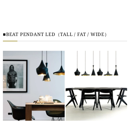
■BEAT PENDANT LED（TALL / FAT / WIDE）