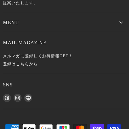
提案いたします。
MENU
MAIL MAGAZINE
メルマガに登録してお得情報GET！
登録はこちらから
SNS
P
I
L
i
n
I
n
s
N
t
t
E
e
a
で
r
g
見