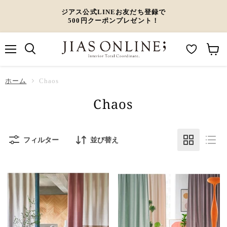
ジアス公式LINEお友だち登録で
500円クーポンプレゼント！
メ
M
カ
ニ
ュ
y
ー
ホーム
ー
Chaos
W
ト
Chaos
i
を
s
見
h
る
フィルター
並び替え
l
i
s
t