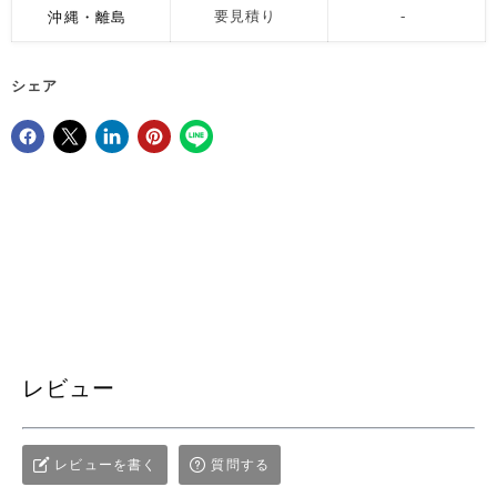
沖縄・離島
要見積り
-
シェア
Facebookでシェア
Xで共有する
LinkedInで共有
Pinterestにピン留め
レビュー
レビューを書く
質問する