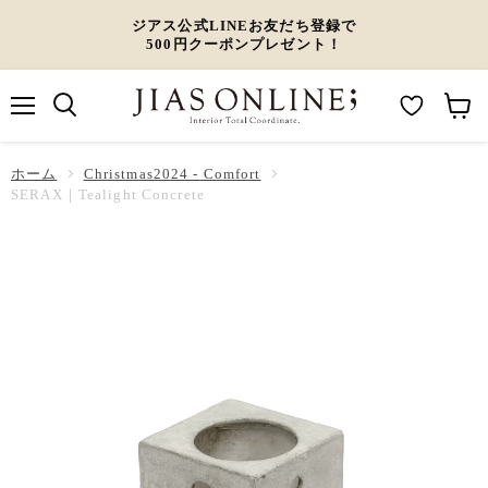
ジアス公式LINEお友だち登録で
500円クーポンプレゼント！
メ
M
カ
ニ
ュ
y
ー
ホーム
ー
Christmas2024 - Comfort
W
ト
SERAX｜Tealight Concrete
i
を
s
見
h
る
l
i
s
t