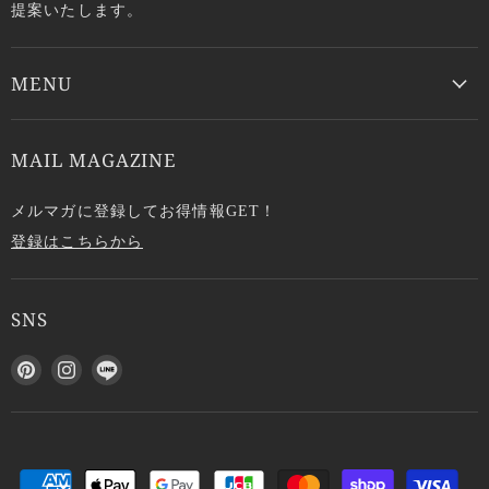
提案いたします。
MENU
MAIL MAGAZINE
メルマガに登録してお得情報GET！
登録はこちらから
SNS
P
I
L
i
n
I
n
s
N
t
t
E
e
a
で
r
g
見