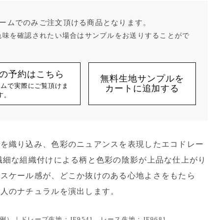
ームでのみご注文頂ける商品となります。
色味を確認されたい場合はサンプルをお送りすることがで
の予約はこちら
無料生地サンプルを
ームで実際にご覧頂けま
カートに追加する
す。
糸を織り込み、色彩のニュアンスを表現したエコドレー
繊細な組織付けによる柄と色彩の陰影が上品な仕上がり
のスケール感が、どこか抜けのある心地よさをもたら
大人のナチュラルを演出します。
）｜ドレープ生地：JE9541 レース生地：JE9681