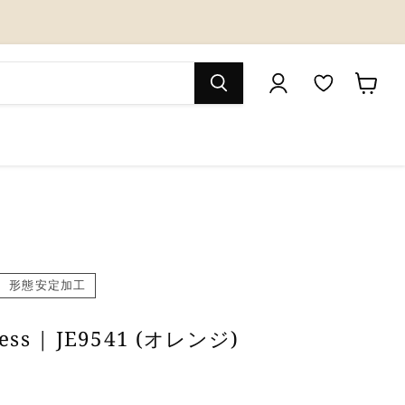
M
カ
y
ー
W
ト
i
を
s
見
h
る
l
形態安定加工
i
ness | JE9541 (オレンジ)
s
t