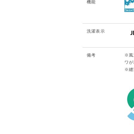
機能
洗濯表示
備考
※風
ワが
※縫