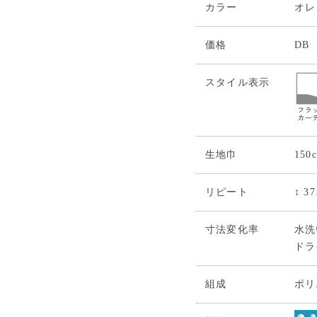
カラー
オレ
価格
DB
スタイル表示
生地巾
150
リピート
↕ 3
寸法変化率
水洗い
ドライ
組成
ポリ