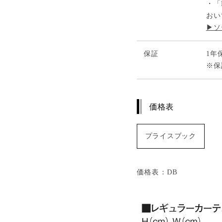
・「
おい
▶ソ
保証
1年
※保
価格表
プライスブック
価格表：DB