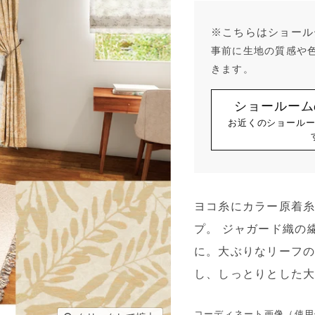
※こちらはショール
事前に生地の質感や
きます。
ショールーム
お近くのショール
ヨコ糸にカラー原着
プ。 ジャガード織の
に。大ぶりなリーフ
し、しっとりとした
コーディネート画像（使用例