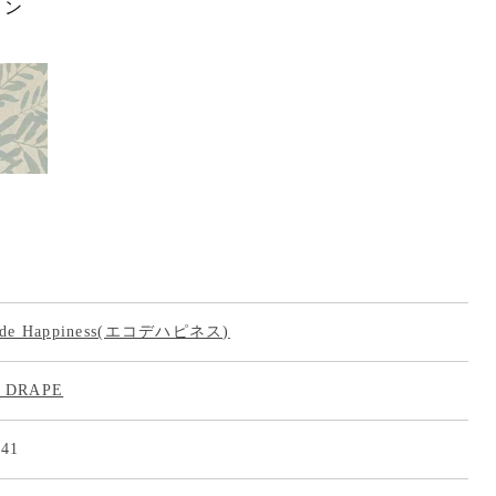
ョン
 de Happiness(エコデハピネス)
 DRAPE
541