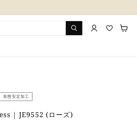
M
カ
y
ー
W
ト
i
を
s
見
h
る
l
形態安定加工
i
ness | JE9552 (ローズ)
s
t