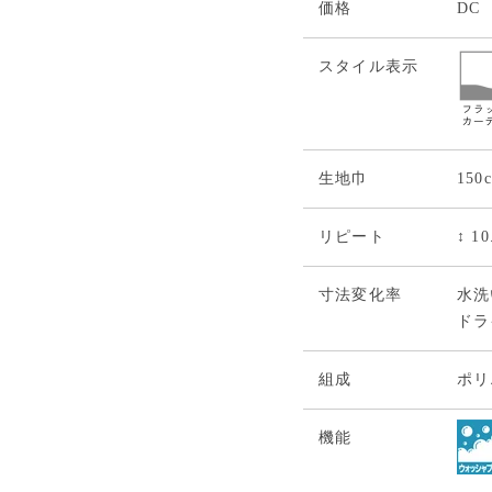
価格
DC
スタイル表示
生地巾
150
リピート
↕ 1
寸法変化率
水洗い
ドライ
組成
ポリ
機能