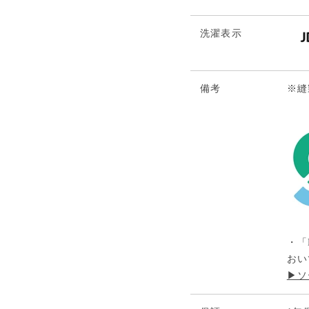
洗濯表示
備考
※縫
・「
おい
▶ソ