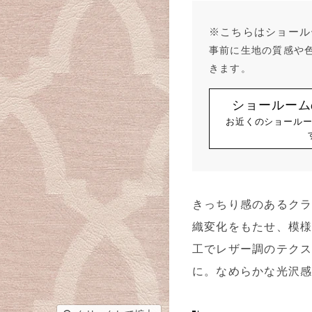
※こちらはショール
事前に生地の質感や
きます。
ショールーム
お近くのショール
きっちり感のあるク
織変化をもたせ、模
工でレザー調のテク
に。なめらかな光沢