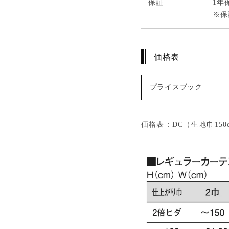
保証
1年
※保
価格表
プライスブック
価格表：DC（生地巾150