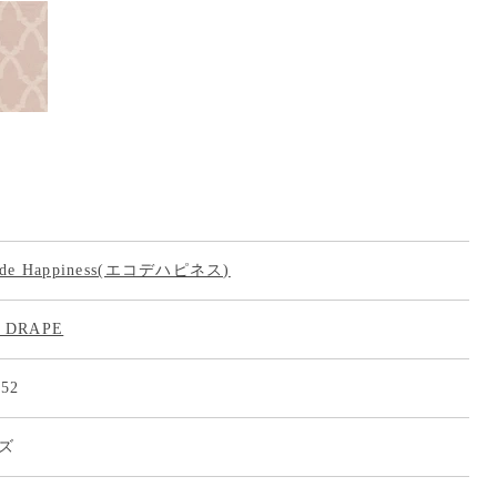
 de Happiness(エコデハピネス)
 DRAPE
552
ズ