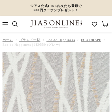
ジアス公式LINEお友だち登録で
500円クーポンプレゼント！
メ
M
カ
ニ
ュ
y
ー
ホーム
ー
ブランド一覧
Eco de Happiness
ECO DRAPE
W
ト
Eco de Happiness | JE9559 (グレー)
i
を
s
見
h
る
l
i
s
t