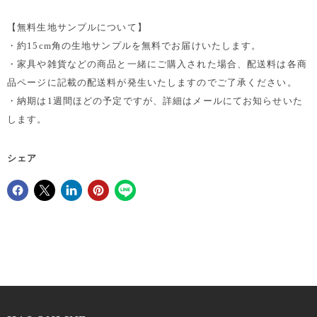
【無料生地サンプルについて】
・約15cm角の生地サンプルを無料でお届けいたします。
・家具や雑貨などの商品と一緒にご購入された場合、配送料は各商
品ページに記載の配送料が発生いたしますのでご了承ください。
・納期は1週間ほどの予定ですが、詳細はメールにてお知らせいた
します。
シェア
Facebookでシェア
Xで共有する
LinkedInで共有
Pinterestにピン留め