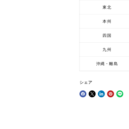
東北
本州
四国
九州
沖縄・離島
シェア
Facebookでシェア
Xで共有する
LinkedInで共有
Pinterestにピン留め