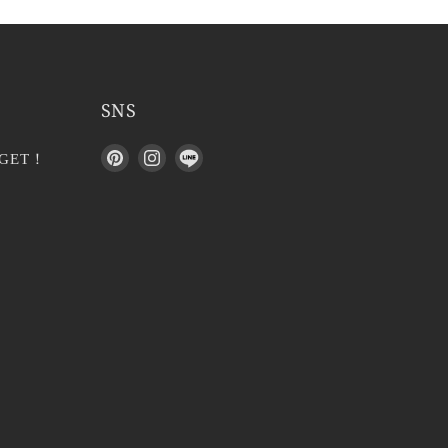
SNS
P
I
L
GET！
i
n
I
n
s
N
t
t
E
e
a
で
r
g
見
e
r
つ
s
a
け
t
m
て
で
で
く
見
見
だ
つ
つ
さ
け
け
い