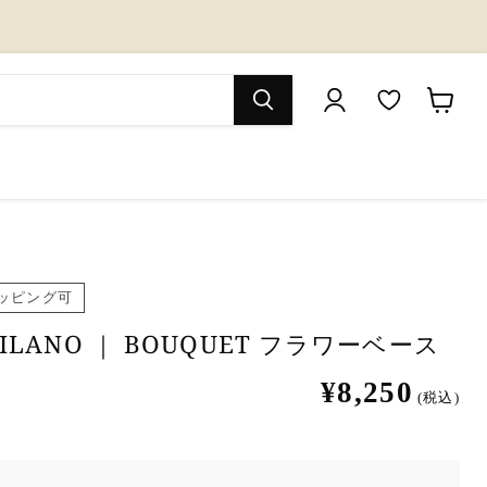
M
カ
y
ー
W
ト
i
を
s
見
ッピング可
h
る
l
MILANO ｜ BOUQUET フラワーベース
i
¥8,250
(税込)
s
t