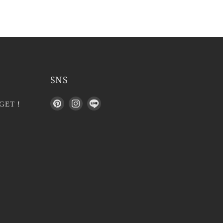
SNS
P
I
L
GET！
i
n
I
n
s
N
t
t
E
e
a
で
r
g
見
e
r
つ
s
a
け
t
m
て
で
で
く
見
見
だ