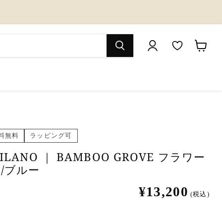
M
カ
y
ー
W
ト
i
を
s
見
料無料
ラッピング可
h
る
l
MILANO ｜ BAMBOO GROVE フラワー
/ブルー
i
s
¥13,200
(税込)
t