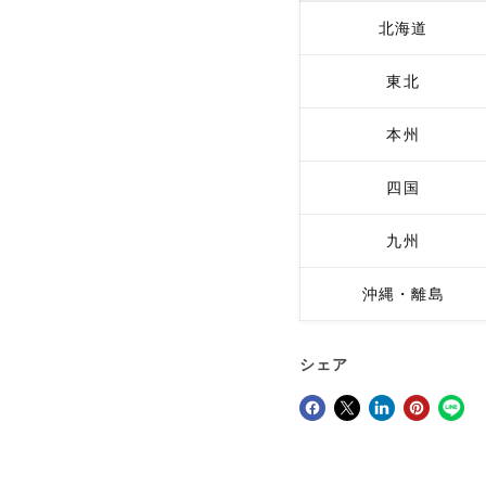
北海道
東北
本州
四国
九州
沖縄・離島
シェア
Facebookでシェア
Xで共有する
LinkedInで共有
Pinterestにピン留め