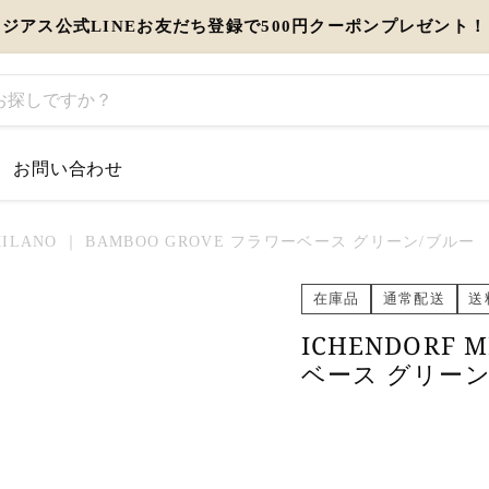
ジアス公式LINEお友だち登録で500円クーポンプレゼント！
お問い合わせ
するお知らせ
 MILANO ｜ BAMBOO GROVE フラワーベース グリーン/ブルー
とう」を伝えるギフト特集
在庫品
通常配送
送
ICHENDORF 
view more
ベース グリーン