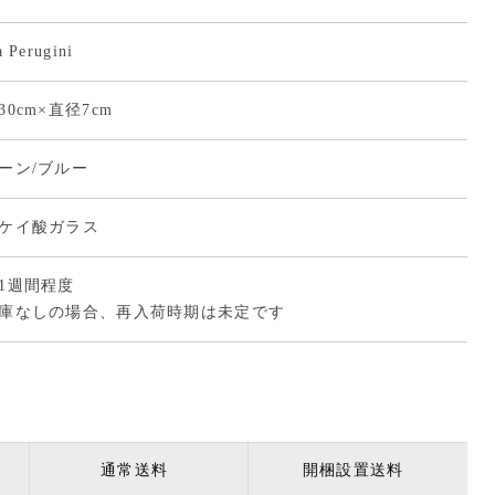
 Perugini
30cm×直径7cm
ーン/ブルー
ケイ酸ガラス
1週間程度
庫なしの場合、再入荷時期は未定です
通常送料
開梱設置送料