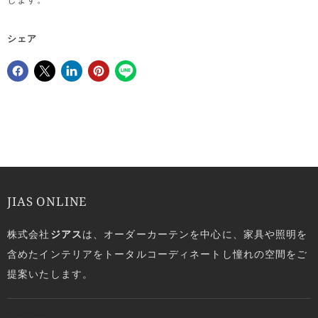
シェア
Facebookでシェア
Xで共有する
LinkedInで共有
Pinterestにピン留め
JIAS ONLINE
株式会社
ジアス
は、オーダーカーテンを中心に、家具や照明を
含めたインテリアをトータルコーディネートし憧れの空間をご
提案いたします。