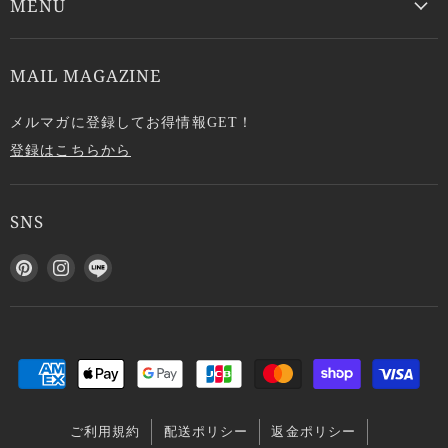
MENU
MAIL MAGAZINE
メルマガに登録してお得情報GET！
登録はこちらから
SNS
P
I
L
i
n
I
n
s
N
t
t
E
e
a
で
r
g
見
e
r
つ
s
a
け
ご利用規約
配送ポリシー
返金ポリシー
t
m
て