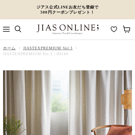
ジアス公式LINEお友だち登録で
500円クーポンプレゼント！
メ
M
カ
ニ
ュ
y
ー
ホーム
ー
JIASTEXPREMIUM Vol.3
W
ト
JIASTEXPREMIUM Vol.3 | JD240
i
を
s
見
h
る
l
i
s
t