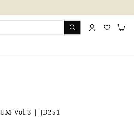
M
カ
y
ー
W
ト
i
を
s
見
h
る
l
i
UM Vol.3 | JD251
s
t