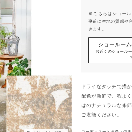
※こちらはショール
事前に生地の質感や
きます。
ショールーム
お近くのショール
ドライなタッチで描
配色が新鮮で、程よ
はのナチュラルな糸
ご堪能ください。
コーディネート画像（使用例