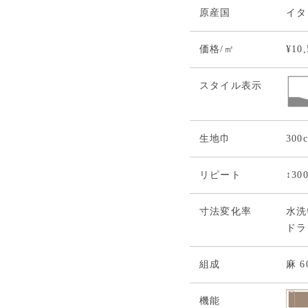
原産国
イタ
価格/㎡
¥10
スタイル表示
生地巾
300
リピート
↕30
寸法変化率
水洗い
ドライ
組成
麻 
機能