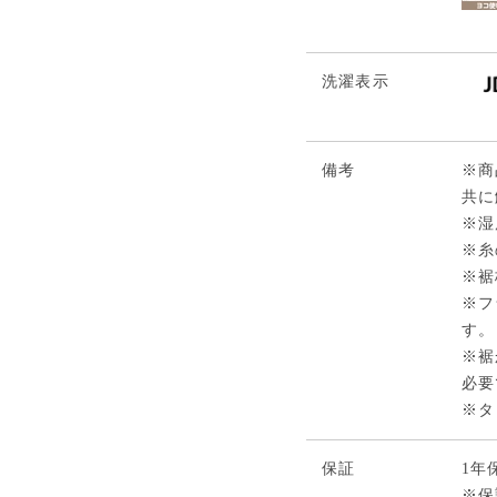
洗濯表示
備考
※商
共に
※湿
※糸
※裾
※フ
す。
※裾
必要
※タ
保証
1年
※保