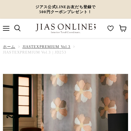
ジアス公式LINEお友だち登録で
500円クーポンプレゼント！
メ
M
カ
ニ
ュ
y
ー
ホーム
ー
JIASTEXPREMIUM Vol.3
W
ト
JIASTEXPREMIUM Vol.3 | JD253
i
を
s
見
h
る
l
i
s
t