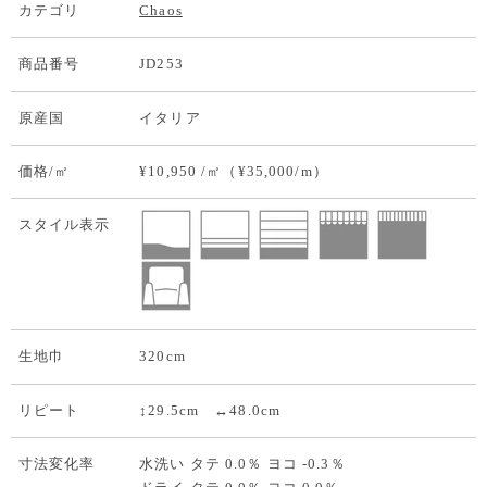
カテゴリ
Chaos
商品番号
JD253
原産国
イタリア
価格/㎡
¥10,950 /㎡（¥35,000/m）
スタイル表示
生地巾
320cm
リピート
↕29.5cm ↔48.0cm
寸法変化率
水洗い タテ 0.0％ ヨコ -0.3％