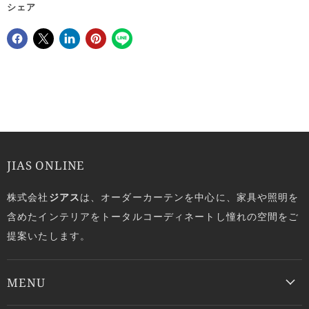
シェア
Facebookでシェア
Xで共有する
LinkedInで共有
Pinterestにピン留め
JIAS ONLINE
株式会社
ジアス
は、オーダーカーテンを中心に、家具や照明を
含めたインテリアをトータルコーディネートし憧れの空間をご
提案いたします。
MENU