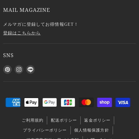
MAIL MAGAZINE
メルマガに登録してお得情報GET！
登録はこちらから
SNS
P
I
L
i
n
I
n
s
N
t
t
E
e
a
で
r
g
見
e
r
つ
s
a
け
ご利用規約
配送ポリシー
返金ポリシー
t
m
て
で
で
く
プライバシーポリシー
個人情報保護方針
見
見
だ