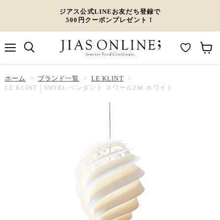
ジアス公式LINEお友だち登録で
500円クーポンプレゼント！
メ
M
カ
ニ
ュ
y
ー
ホーム
ー
ブランド一覧
LE KLINT
W
ト
LE KLINT｜SWIRL ペンダント スワール2M ホワイト
i
を
s
見
h
る
l
i
s
t