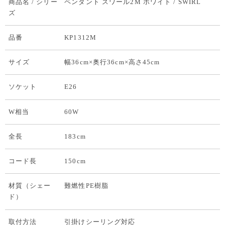
商品名 / シリー
ペンダント スワール2M ホワイト / SWIRL
ズ
品番
KP1312M
サイズ
幅36cm×奥行36cm×高さ45cm
ソケット
E26
W相当
60W
全長
183cm
コード長
150cm
材質（シェー
難燃性PE樹脂
ド）
取付方法
引掛けシーリング対応