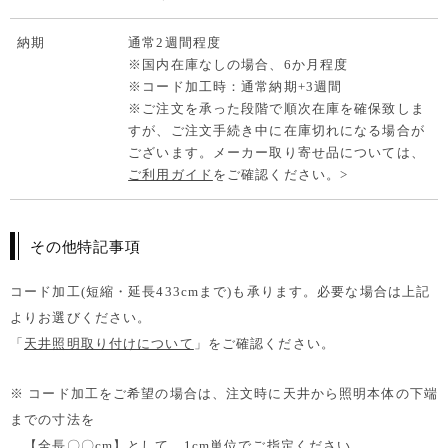
納期
通常2週間程度
※国内在庫なしの場合、6か月程度
※コード加工時：通常納期+3週間
※ご注文を承った段階で順次在庫を確保致しま
すが、ご注文手続き中に在庫切れになる場合が
ございます。メーカー取り寄せ品については、
ご利用ガイド
をご確認ください。
>
その他特記事項
コード加工(短縮・延長433cmまで)も承ります。必要な場合は上記
よりお選びください。
「
天井照明取り付けについて
」をご確認ください。
※ コード加工をご希望の場合は、注文時に天井から照明本体の下端
までの寸法を
【全長〇〇cm】として、1cm単位でご指定ください。