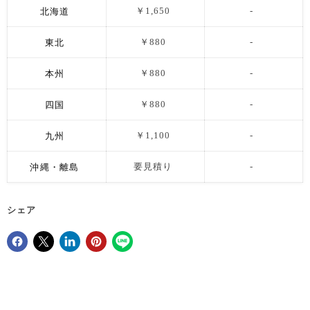
北海道
￥1,650
-
東北
￥880
-
本州
￥880
-
四国
￥880
-
九州
￥1,100
-
沖縄・離島
要見積り
-
シェア
Facebookでシェア
Xで共有する
LinkedInで共有
Pinterestにピン留め