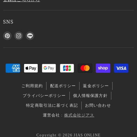
SNS
P
I
L
i
n
I
n
s
N
t
t
E
e
a
で
r
g
見
e
r
つ
s
a
け
ご利用規約
配送ポリシー
返金ポリシー
t
m
て
で
で
く
プライバシーポリシー
個人情報保護方針
見
見
だ
特定商取引法に基づく表記
お問い合わせ
つ
つ
さ
け
け
い
運営会社 :
株式会社ジアス
て
て
く
く
Copyright © 2026 JIAS ONLINE
だ
だ