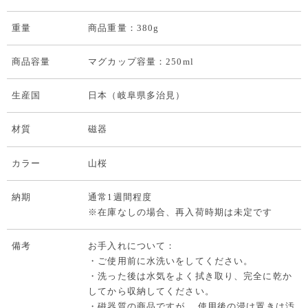
重量
商品重量：380g
商品容量
マグカップ容量：250ml
生産国
日本（岐阜県多治見）
材質
磁器
カラー
山桜
納期
通常1週間程度
※在庫なしの場合、再入荷時期は未定です
備考
お手入れについて：
・ご使用前に水洗いをしてください。
・洗った後は水気をよく拭き取り、完全に乾か
してから収納してください。
・磁器質の商品ですが、 使用後の浸け置きは汚