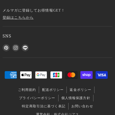
メルマガに登録してお得情報GET！
登録はこちらから
SNS
P
I
L
i
n
I
n
s
N
t
t
E
e
a
で
r
g
見
e
r
つ
s
a
け
ご利用規約
配送ポリシー
返金ポリシー
t
m
て
で
で
く
プライバシーポリシー
個人情報保護方針
見
見
だ
特定商取引法に基づく表記
お問い合わせ
つ
つ
さ
け
け
い
運営会社 :
株式会社ジアス