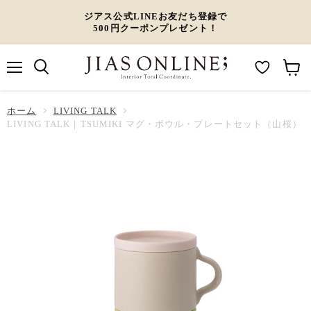
ジアス公式LINEお友だち登録で
500円クーポンプレゼント！
メ
M
カ
ニ
ュ
y
ー
ホーム
ー
LIVING TALK
W
ト
LIVING TALK｜TSUMIKI マグ・ボウル・プレートセット（山桜）
i
を
s
見
h
る
l
i
s
t