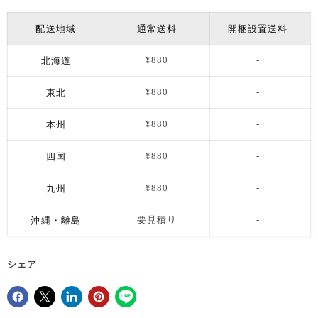
配送地域
通常送料
開梱設置送料
北海道
¥880
-
東北
¥880
-
本州
¥880
-
四国
¥880
-
九州
¥880
-
沖縄・離島
要見積り
-
シェア
Facebookでシェア
Xで共有する
LinkedInで共有
Pinterestにピン留め