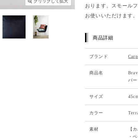
クリックして拡大
おります。スモールフ
お使いいただけます
商品詳細
ブランド
Car
商品名
Br
バー
サイズ
45
カラー
Ter
素材
【カ
・ベ