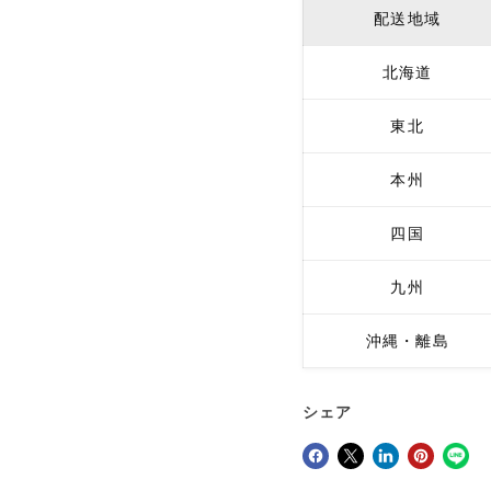
配送地域
北海道
東北
本州
四国
九州
沖縄・離島
シェア
Facebookでシェア
Xで共有する
LinkedInで共有
Pinterestにピン留め