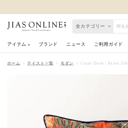
全カテゴリー
アイテム
ブランド
ニュース
ご利用ガイド
Eco de Happiness｜価格改定に関
2026.08.06
ホーム
テイスト一覧
モダン
Carpe Diem｜Brave Z
夏季休業のお知らせ
2026.07.10
【2026父の日】お父さんへ「ありが
2026.06.01