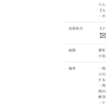
テル
【カ
・ポ
洗濯表示
【ク
納期
通常
※在
備考
・商
どの
する
・商
柄の
解頂
・ク