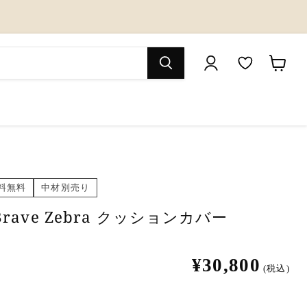
M
カ
y
ー
W
ト
i
を
s
見
料無料
中材別売り
h
る
l
｜Brave Zebra クッションカバー
i
s
¥30,800
(税込)
t