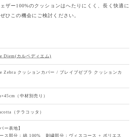
ェザー100%のクッションはへたりにくく、長く快適に
。ぜひこの機会にご検討ください。
pe Diem(カルペディエム)
ave Zebra クッションカバー / ブレイブゼブラ クッションカ
cm×45cm（中材別売り）
racotta（テラコッタ）
バー表地】
ース部分：綿 100% 刺繍部分：ヴィスコース + ポリエス