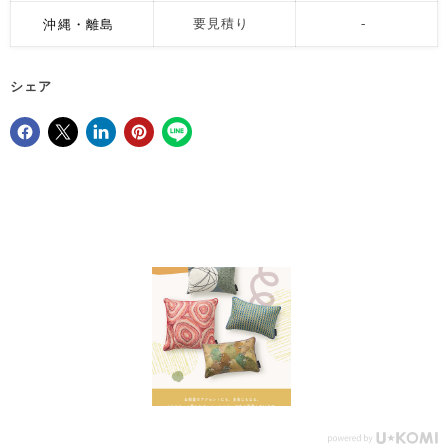
沖縄・離島
要見積り
-
シェア
Facebookでシェア
Xで共有する
LinkedInで共有
Pinterestにピン留め