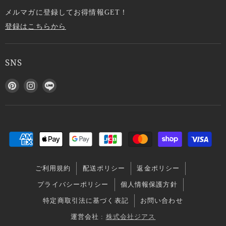
メルマガに登録してお得情報GET！
登録はこちらから
SNS
P
I
L
i
n
I
n
s
N
t
t
E
e
a
で
r
g
見
e
r
つ
s
a
け
ご利用規約
配送ポリシー
返金ポリシー
t
m
て
で
で
く
プライバシーポリシー
個人情報保護方針
見
見
だ
特定商取引法に基づく表記
お問い合わせ
つ
つ
さ
け
け
い
運営会社 :
株式会社ジアス