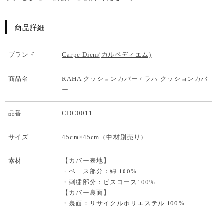
商品詳細
ブランド
Carpe Diem(カルペディエム)
商品名
RAHA クッションカバー / ラハ クッションカバ
ー
品番
CDC0011
サイズ
45cm×45cm（中材別売り）
素材
【カバー表地】
・ベース部分：綿 100%
・刺繍部分：ビスコース100%
【カバー裏面】
・裏面：リサイクルポリエステル 100%