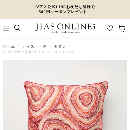
ジアス公式LINEお友だち登録で
500円クーポンプレゼント！
メ
M
カ
ニ
ュ
y
ー
ホーム
ー
テイスト一覧
モダン
W
ト
Carpe Diem｜RAHA クッションカバー
i
を
s
見
h
る
l
i
s
t