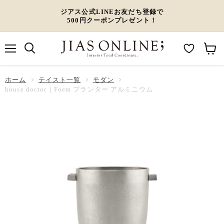
ジアス公式LINEお友だち登録で
500円クーポンプレゼント！
メ
M
カ
ニ
ュ
y
ー
ホーム
ー
テイスト一覧
モダン
W
ト
house doctor｜Foem プランター アルミニウム
i
を
s
見
h
る
l
i
s
t