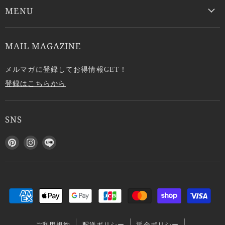
MENU
MAIL MAGAZINE
メルマガに登録してお得情報GET！
登録はこちらから
SNS
P
I
L
i
n
I
n
s
N
t
t
E
e
a
で
r
g
見
e
r
つ
s
a
け
ご利用規約
配送ポリシー
返金ポリシー