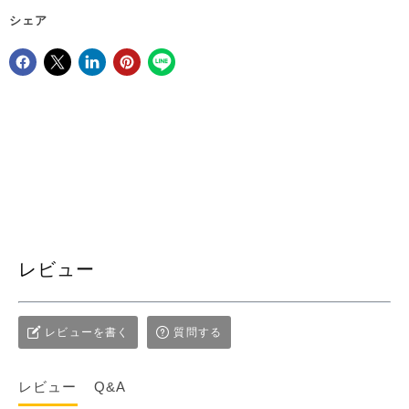
シェア
Facebookでシェア
Xで共有する
LinkedInで共有
Pinterestにピン留め
レビュー
レビューを書く
質問する
レビュー
Q&A