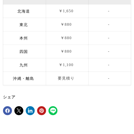
北海道
￥1,650
-
東北
￥880
-
本州
￥880
-
四国
￥880
-
九州
￥1,100
-
沖縄・離島
要見積り
-
シェア
Facebookでシェア
Xで共有する
LinkedInで共有
Pinterestにピン留め