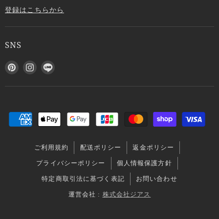
登録はこちらから
SNS
P
I
L
i
n
I
n
s
N
t
t
E
e
a
で
r
g
見
e
r
つ
s
a
け
ご利用規約
配送ポリシー
返金ポリシー
t
m
て
で
で
く
プライバシーポリシー
個人情報保護方針
見
見
だ
特定商取引法に基づく表記
お問い合わせ
つ
つ
さ
け
け
い
運営会社 :
株式会社ジアス
て
て
く
く