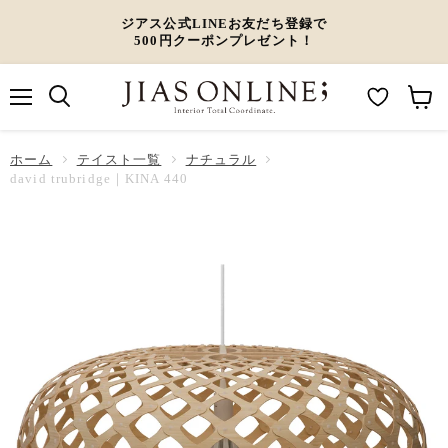
ジアス公式LINEお友だち登録で
500円クーポンプレゼント！
メ
M
カ
ニ
ュ
y
ー
ホーム
ー
テイスト一覧
ナチュラル
W
ト
david trubridge｜KINA 440
i
を
s
見
h
る
l
i
s
t